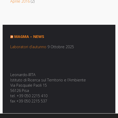
Aprile 2016
(2)
MAGMA – NEWS
Laboratori d’autunno
9 Ottobre 2025
Leonardo-IRTA
Istituto di Ricerca sul Territorio e l’Ambiente
Via Pasquale Paoli 15
56126 Pisa
tel. +39 050 2215 410
fax +39 050 2215 537