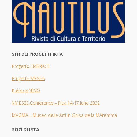
SITI DEI PROGETTI IRTA
Progetto EMBRACE
Progetto MENSA
PartecipARNO
XIV ESEE Con
ference – Pisa 14-17 June 2022
MAGMA –
Museo delle Arti in Ghisa della MAremma
SOCI DI IRTA