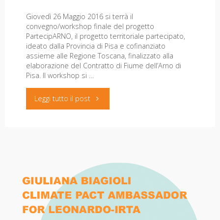
Giovedì 26 Maggio 2016 si terrà il
convegno/workshop finale del progetto
PartecipARNO, il progetto territoriale partecipato,
ideato dalla Provincia di Pisa e cofinanziato
assieme alle Regione Toscana, finalizzato alla
elaborazione del Contratto di Fiume dell’Arno di
Pisa. Il workshop si …
"PartecipARNO,
Leggi tutto il post
il
26
maggio
il
workshop