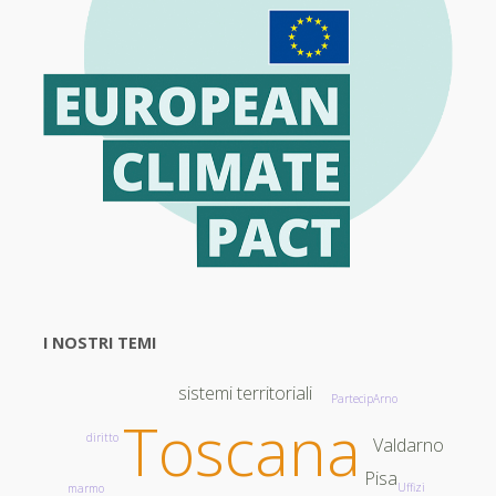
finale
a
San
Rossore"
I NOSTRI TEMI
sistemi territoriali
PartecipArno
Toscana
diritto
Valdarno
Pisa
Uffizi
marmo