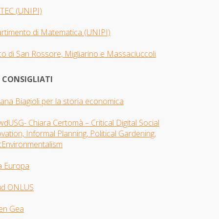
TEC (UNIPI)
artimento di Matematica (UNIPI)
o di San Rossore, Migliarino e Massaciuccoli
I CONSIGLIATI
iana Biagioli per la storia economica
dUSG- Chiara Certomà – Critical Digital Social
vation, Informal Planning, Political Gardening,
tEnvironmentalism
a Europa
ud ONLUS
en Gea