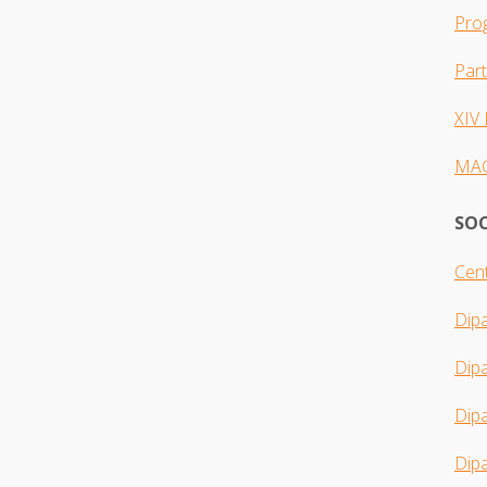
Pro
Par
XIV
MA
SOC
Cent
Dip
Dip
Dipa
Dipa