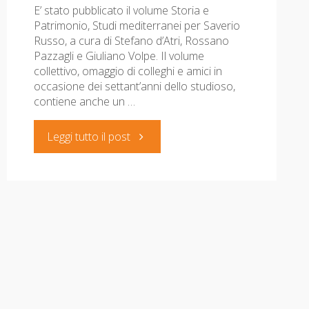
E’ stato pubblicato il volume Storia e
Patrimonio, Studi mediterranei per Saverio
Russo, a cura di Stefano d’Atri, Rossano
Pazzagli e Giuliano Volpe. Il volume
collettivo, omaggio di colleghi e amici in
occasione dei settant’anni dello studioso,
contiene anche un …
"Pubblicato
Leggi tutto il post
il
volume
in
onore
di