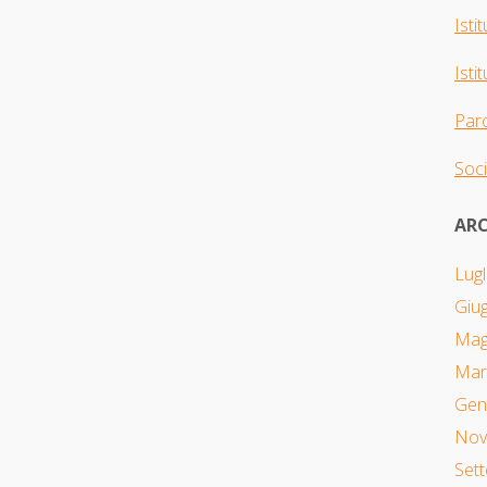
Isti
Isti
Parc
Soci
ARC
Lugl
Giu
Mag
Mar
Gen
Nov
Set