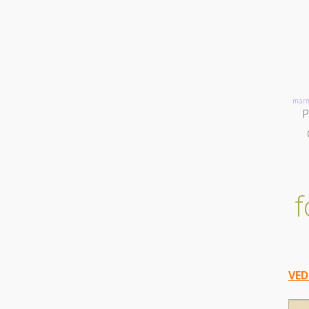
mar
P
f
VED