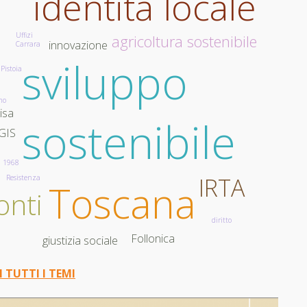
identità locale
Uffizi
agricoltura sostenibile
innovazione
Carrara
sviluppo
Pistoia
mo
isa
sostenibile
GIS
1968
IRTA
Resistenza
Toscana
onti
diritto
Follonica
giustizia sociale
I TUTTI I TEMI