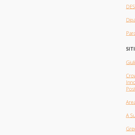
DES
Dip
Parc
SIT
Giul
Crow
Inno
Pos
Are
A S
Gre