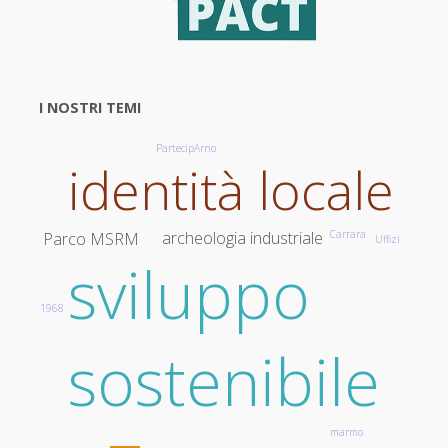
del
Piano
I NOSTRI TEMI
Attuativo
PartecipArno
dei
identità locale
Bacini
Carrara
archeologia industriale
Parco MSRM
Estrattivi"
Uffizi
sviluppo
1968
sostenibile
marmo