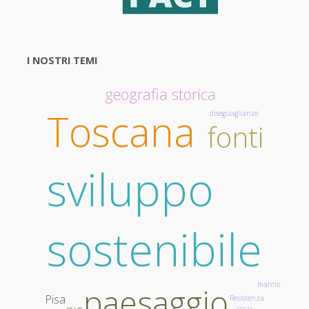
a
Pisa
I NOSTRI TEMI
dal
geografia storica
14-
Toscana
diseguaglianze
17
fonti
giugno
sviluppo
2022"
sostenibile
marmo
paesaggio
Pisa
Resistenza