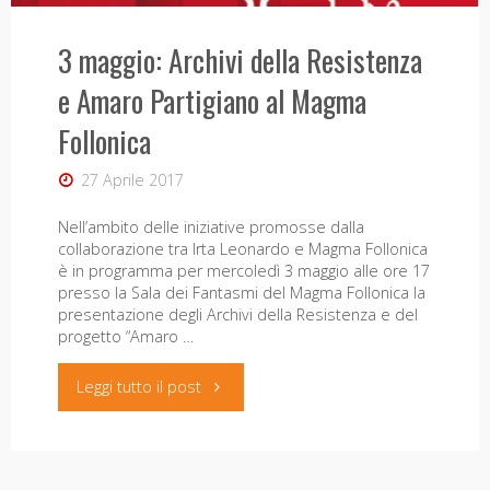
collettiva
3 maggio: Archivi della Resistenza
al
e Amaro Partigiano al Magma
MAGMA,
Follonica
20
27 Aprile 2017
e
Nell’ambito delle iniziative promosse dalla
collaborazione tra Irta Leonardo e Magma Follonica
21
è in programma per mercoledì 3 maggio alle ore 17
presso la Sala dei Fantasmi del Magma Follonica la
Ottobre
presentazione degli Archivi della Resistenza e del
progetto “Amaro …
2017."
"3
Leggi tutto il post
maggio:
Archivi