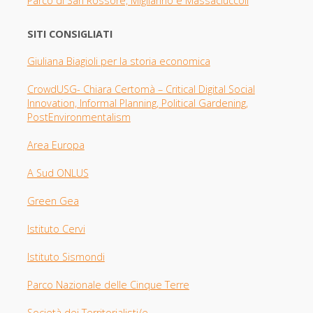
Parco di San Rossore, Migliarino e Massaciuccoli
SITI CONSIGLIATI
Giuliana Biagioli per la storia economica
CrowdUSG- Chiara Certomà – Critical Digital Social
Innovation, Informal Planning, Political Gardening,
PostEnvironmentalism
Area Europa
A Sud ONLUS
Green Gea
Istituto Cervi
Istituto Sismondi
Parco Nazionale delle Cinque Terre
Società dei Territorialisti/e