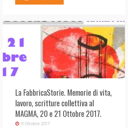
scomparso
il
Prof.
Mario
Mirri"
La FabbricaStorie. Memorie di vita,
lavoro, scritture collettiva al
MAGMA, 20 e 21 Ottobre 2017.
9 Ottobre 2017