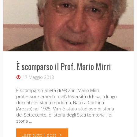
Mario
–
27/10
a
Pisa"
È scomparso il Prof. Mario Mirri
17 Maggio 2018
È scomparso all’età di 93 anni Mario Mirri,
professore emerito dell’Università di Pisa, a lungo
docente di Storia moderna. Nato a Cortona
(Arezzo) nel 1925, Mirri è stato studioso di storia
del Settecento, di storia degli Stati territoriali, di
storia …
"È
Leggi tutto il post