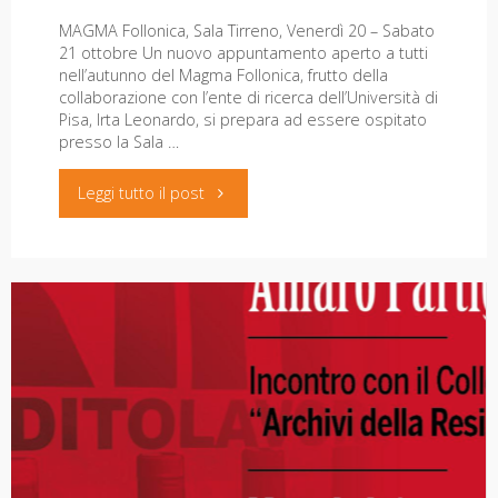
MAGMA Follonica, Sala Tirreno, Venerdì 20 – Sabato
21 ottobre Un nuovo appuntamento aperto a tutti
nell’autunno del Magma Follonica, frutto della
collaborazione con l’ente di ricerca dell’Università di
Pisa, Irta Leonardo, si prepara ad essere ospitato
presso la Sala …
"La
Leggi tutto il post
FabbricaStorie.
Memorie
di
vita,
lavoro,
scritture