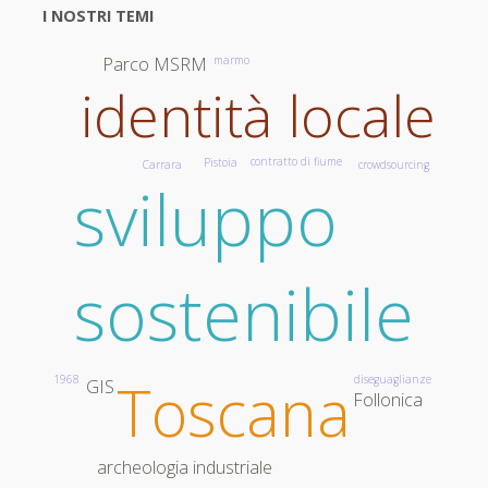
I NOSTRI TEMI
Parco MSRM
marmo
identità locale
contratto di fiume
Pistoia
Carrara
crowdsourcing
sviluppo
sostenibile
Toscana
1968
diseguaglianze
GIS
Follonica
archeologia industriale