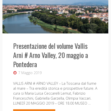
Vallis
Arni
#
Arno
Presentazione del volume Vallis
Valley"
Arni # Arno Valley, 20 maggio a
Pontedera
7 Maggio 2019
VALLIS ARNI # ARNO VALLEY – La Toscana dal fiume
al mare – Tra eredità storica e prospettive future. A
cura si Maria Luisa Ceccarelli Lemut, Fabrizio
Franceschini, Gabriella Garzella, Olimpia Vaccari.
LUNEDÌ 20 MAGGIO 2019 – ORE 18.00 MUSEO …