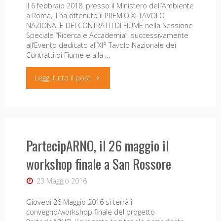
Il 6 febbraio 2018, presso il Ministero dell’Ambiente
a Roma, Il ha ottenuto il PREMIO XI TAVOLO
Pontedera"
NAZIONALE DEI CONTRATTI DI FIUME nella Sessione
Speciale “Ricerca e Accademia”, successivamente
all’Evento dedicato all’XI° Tavolo Nazionale dei
Contratti di Fiume e alla …
"Premiato
Leggi tutto il post
il
progetto
PartecipARNO, il 26 maggio il
PartecipArno
workshop finale a San Rossore
al
23 Maggio 2016
Ministero
Giovedì 26 Maggio 2016 si terrà il
dell'Ambiente."
convegno/workshop finale del progetto