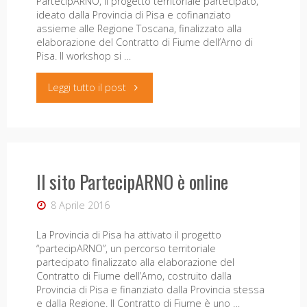
PartecipARNO, il progetto territoriale partecipato,
ideato dalla Provincia di Pisa e cofinanziato
assieme alle Regione Toscana, finalizzato alla
elaborazione del Contratto di Fiume dell’Arno di
Pisa. Il workshop si …
"PartecipARNO,
Leggi tutto il post
il
26
Il sito PartecipARNO è online
maggio
il
8 Aprile 2016
workshop
La Provincia di Pisa ha attivato il progetto
“partecipARNO”, un percorso territoriale
partecipato finalizzato alla elaborazione del
finale
Contratto di Fiume dell’Arno, costruito dalla
Provincia di Pisa e finanziato dalla Provincia stessa
a
e dalla Regione. Il Contratto di Fiume è uno …