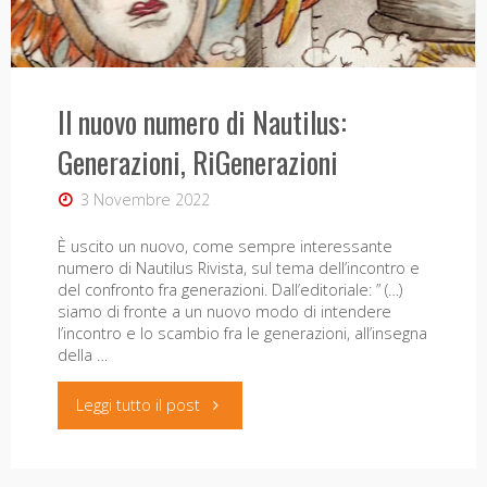
fiume"
Il nuovo numero di Nautilus:
Generazioni, RiGenerazioni
3 Novembre 2022
È uscito un nuovo, come sempre interessante
numero di Nautilus Rivista, sul tema dell’incontro e
del confronto fra generazioni. Dall’editoriale: ” (…)
siamo di fronte a un nuovo modo di intendere
l’incontro e lo scambio fra le generazioni, all’insegna
della …
"Il
Leggi tutto il post
nuovo