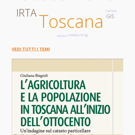
IRTA
Carrara
Toscana
GIS
crowdsourcing
marmo
VEDI TUTTI I TEMI