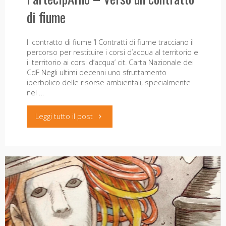
di fiume
Il contratto di fiume ‘I Contratti di fiume tracciano il
percorso per restituire i corsi d’acqua al territorio e
il territorio ai corsi d’acqua’ cit. Carta Nazionale dei
CdF Negli ultimi decenni uno sfruttamento
iperbolico delle risorse ambientali, specialmente
nel …
"PartecipArno
Leggi tutto il post
–
Verso
un
contratto
di