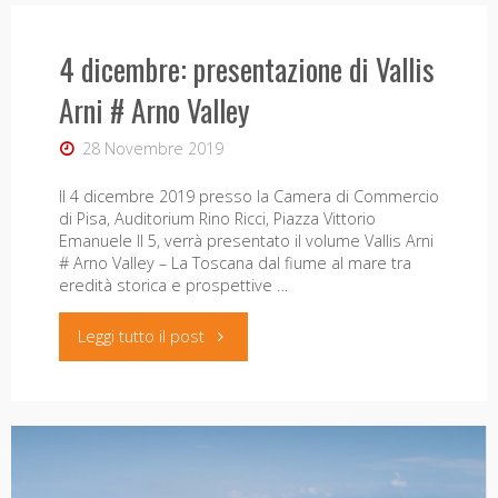
numero
4 dicembre: presentazione di Vallis
di
Arni # Arno Valley
Nautilus:
28 Novembre 2019
Generazioni,
Il 4 dicembre 2019 presso la Camera di Commercio
RiGenerazioni"
di Pisa, Auditorium Rino Ricci, Piazza Vittorio
Emanuele II 5, verrà presentato il volume Vallis Arni
# Arno Valley – La Toscana dal fiume al mare tra
eredità storica e prospettive …
"4
Leggi tutto il post
dicembre:
presentazione
di