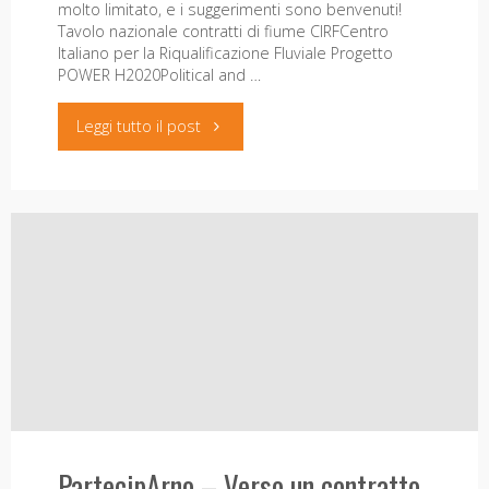
molto limitato, e i suggerimenti sono benvenuti!
Tavolo nazionale contratti di fiume CIRFCentro
Italiano per la Riqualificazione Fluviale Progetto
POWER H2020Political and …
"PartecipArno
Leggi tutto il post
–
Link
Utili"
PartecipArno – Verso un contratto