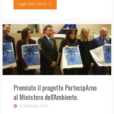
"Presentazione
Leggi tutto il post
del
volume
Vallis
Arni
#
Arno
Valley,
Premiato il progetto PartecipArno
20
al Ministero dell'Ambiente.
maggio
15 Febbraio 2018
a