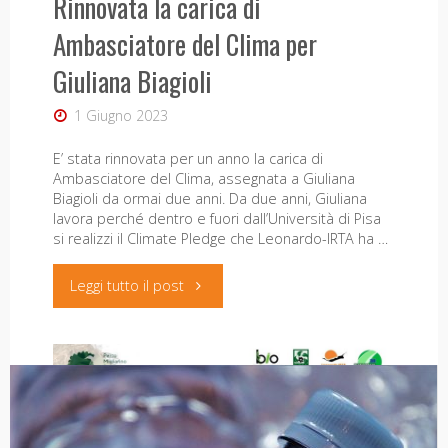
Rinnovata la carica di
comunicatore, docente ed …
Ambasciatore del Clima per
"Incontro
Leggi tutto il post
Giuliana Biagioli
con
1 Giugno 2023
Max
E’ stata rinnovata per un anno la carica di
Ambasciatore del Clima, assegnata a Giuliana
Presentazione dei risultati di
Strata:
Biagioli da ormai due anni. Da due anni, Giuliana
lavora perché dentro e fuori dall’Università di Pisa
EMBRACE, 4 dicembre a San
“Comunicare
si realizzi il Climate Pledge che Leonardo-IRTA ha …
Rossore
l’ecologia
"Rinnovata
Leggi tutto il post
27 Novembre 2025
applicata”,
la
24
carica
marzo
di
ore