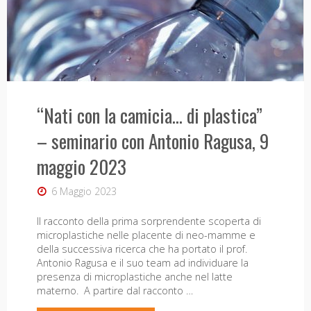
Ambasciatore
12.15
del
Aula
Clima
B2
per
“Nati con la camicia… di plastica”
Polo
Giuliana
– seminario con Antonio Ragusa, 9
Piagge"
Biagioli"
maggio 2023
6 Maggio 2023
Il racconto della prima sorprendente scoperta di
microplastiche nelle placente di neo-mamme e
della successiva ricerca che ha portato il prof.
Antonio Ragusa e il suo team ad individuare la
presenza di microplastiche anche nel latte
materno. A partire dal racconto …