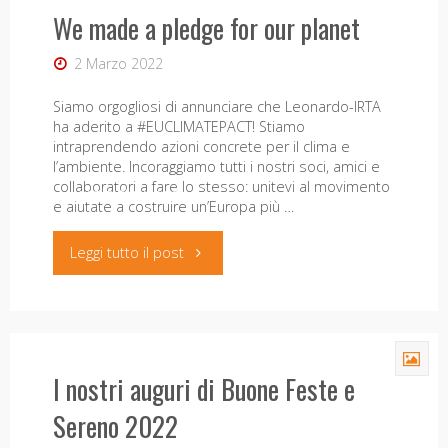
Clima"
15 Marzo 2024
We made a pledge for our planet
per
Un volume pubblicato nel 1975, da decenni
2 Marzo 2022
richiesto dagli studiosi ma introvabile: è disponibile
l’Economia
finalmente, per la casa editrice Pisa University
Siamo orgogliosi di annunciare che Leonardo-IRTA
Press, la riedizione di L’agricoltura e la popolazione
ha aderito a #EUCLIMATEPACT! Stiamo
in Toscana all’inizio dell’Ottocento. Un’indagine sul
Ecologica,
intraprendendo azioni concrete per​ il clima e
catasto particellare, di Giuliana Biagioli. …
l’ambiente. Incoraggiamo tutti i nostri soci, amici e
a
collaboratori a fare lo stesso: unitevi al movimento
"L’agricoltura
Leggi tutto il post
e aiutate a costruire un’Europa più …
Pisa
e
"We
Leggi tutto il post
dal
la
made
14-
popolazione
a
17
in
I nostri auguri di Buone Feste e
pledge
giugno
Toscana
Sereno 2022
for
2022"