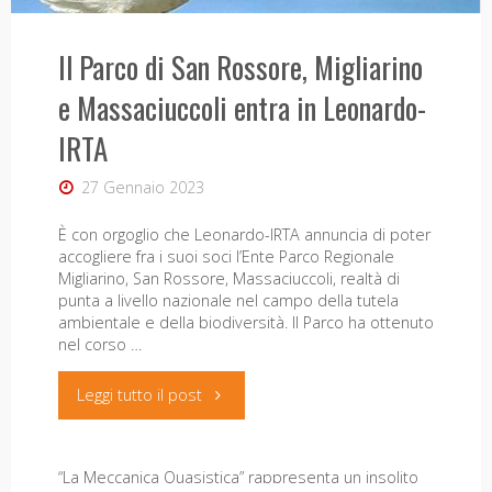
Il Parco di San Rossore, Migliarino
e Massaciuccoli entra in Leonardo-
IRTA
27 Gennaio 2023
È con orgoglio che Leonardo-IRTA annuncia di poter
accogliere fra i suoi soci l’Ente Parco Regionale
Migliarino, San Rossore, Massaciuccoli, realtà di
“La Meccanica Quasistica” di
punta a livello nazionale nel campo della tutela
ambientale e della biodiversità. Il Parco ha ottenuto
Tiziano Distefano. Presentazione a
nel corso …
Pisa, 8 novembre ore 18.30
"Il
Leggi tutto il post
4 Novembre 2024
Parco
“La Meccanica Quasistica” rappresenta un insolito
di