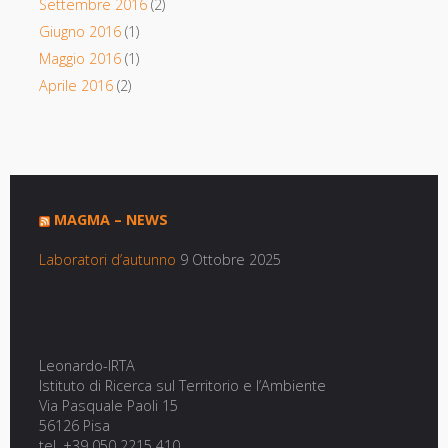
Settembre 2016
(2)
Giugno 2016
(1)
Maggio 2016
(1)
Aprile 2016
(2)
MAGMA – NEWS
Laboratori d’autunno
9 Ottobre 2025
Leonardo-IRTA
Istituto di Ricerca sul Territorio e l’Ambiente
Via Pasquale Paoli 15
56126 Pisa
tel. +39 050 2215 410