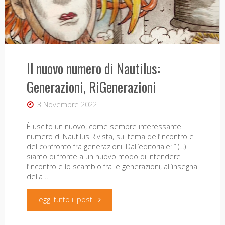
catasto
leopoldino,
5
Il nuovo numero di Nautilus:
Offerta di tirocinio
luglio
Generazioni, RiGenerazioni
24 Maggio 2024
2024"
3 Novembre 2022
Leonardo-IRTA cerca studente di biblioteconomia
per tirocinio curriculare.
È uscito un nuovo, come sempre interessante
numero di Nautilus Rivista, sul tema dell’incontro e
"Offerta
Leggi tutto il post
del confronto fra generazioni. Dall’editoriale: ” (…)
siamo di fronte a un nuovo modo di intendere
di
l’incontro e lo scambio fra le generazioni, all’insegna
della …
tirocinio"
"Il
Leggi tutto il post
nuovo