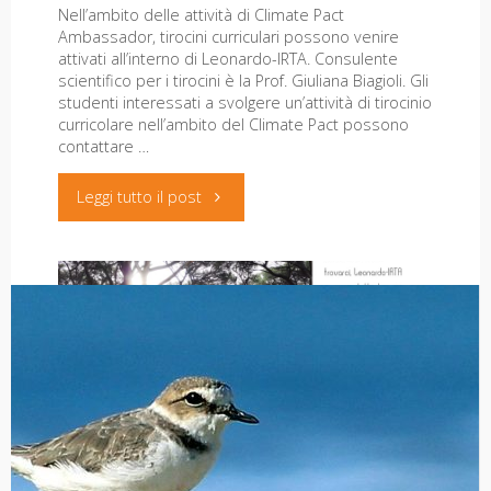
Nell’ambito delle attività di Climate Pact
Manfredi"
Ambassador, tirocini curriculari possono venire
9
attivati all’interno di Leonardo-IRTA. Consulente
scientifico per i tirocini è la Prof. Giuliana Biagioli. Gli
maggio
studenti interessati a svolgere un’attività di tirocinio
Auguri di buon anno 2025
curricolare nell’ambito del Climate Pact possono
2023"
contattare …
20 Dicembre 2024
"Tirocini
Leggi tutto il post
curricolari
per
il
Climate
Pact"