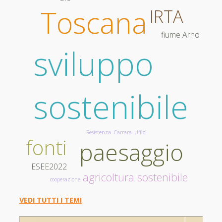
Toscana
IRTA
fiume Arno
sviluppo
sostenibile
Resistenza
Uffizi
Carrara
fonti
paesaggio
ESEE2022
agricoltura sostenibile
cooperazione
VEDI TUTTI I TEMI