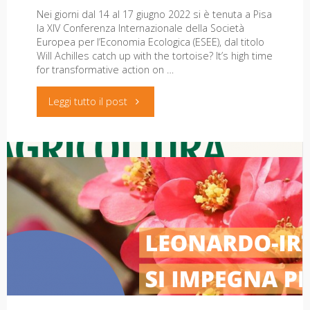
per
Nei giorni dal 14 al 17 giugno 2022 si è tenuta a Pisa
la XIV Conferenza Internazionale della Società
Europea per l’Economia Ecologica (ESEE), dal titolo
il
Will Achilles catch up with the tortoise? It’s high time
for transformative action on …
2024
"Un
Leggi tutto il post
la
bilancio
carica
della
di
XIV
Ambasciatore
L’agricoltura e la popolazione in
conferenza
del
Toscana all’inizio dell’Ottocento:
della
Patto
pubblicata la riedizione in ebook
Società
sul
open access
Europea