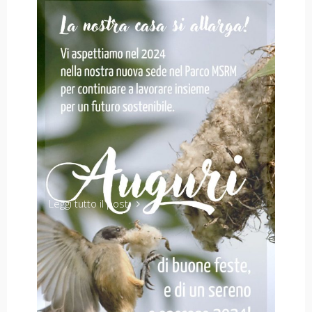
XIV Oligo Workshop a Pisa, Polo
Piagge, 10-12 giugno 2026
4 Giugno 2026
Oligo Workshop presso il Polo Piagge a Pisa, 10-12
giugno 2026.
"XIV
Leggi tutto il post
Oligo
Workshop
a