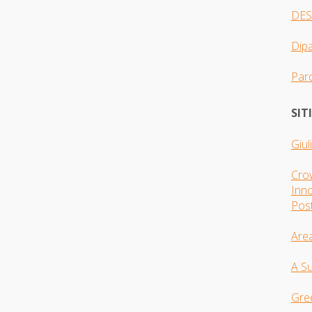
DES
Dip
Parc
SIT
Giul
Crow
Inno
Pos
Are
A S
Gre