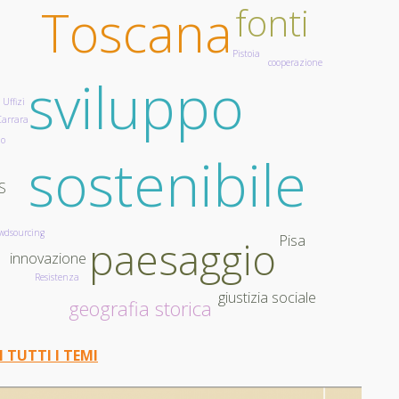
Toscana
fonti
Pistoia
cooperazione
sviluppo
8
Uffizi
Carrara
o
sostenibile
S
owdsourcing
Pisa
paesaggio
innovazione
Resistenza
giustizia sociale
geografia storica
I TUTTI I TEMI