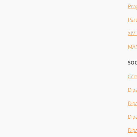
Pro
Par
XIV
MA
SOC
Cent
Dip
Dip
Dipa
Dipa