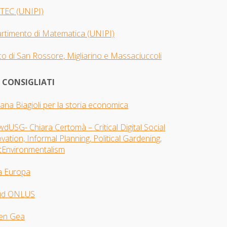
TEC (UNIPI)
artimento di Matematica (UNIPI)
o di San Rossore, Migliarino e Massaciuccoli
I CONSIGLIATI
iana Biagioli per la storia economica
dUSG- Chiara Certomà – Critical Digital Social
vation, Informal Planning, Political Gardening,
tEnvironmentalism
a Europa
ud ONLUS
en Gea