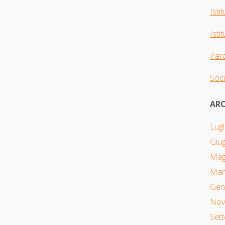
Isti
Isti
Parc
Soci
ARC
Lugl
Giu
Mag
Mar
Gen
Nov
Set