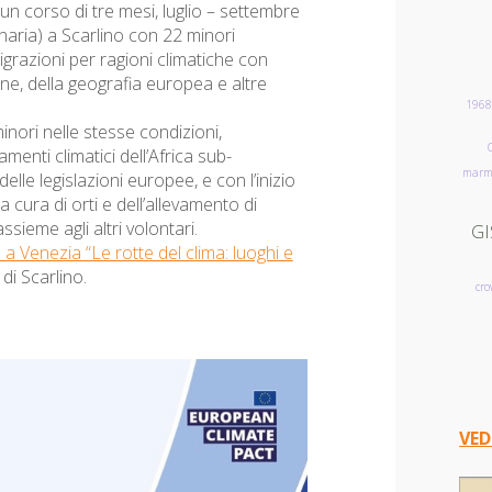
un corso di tre mesi, luglio – settembre
aria) a Scarlino con 22 minori
grazioni per ragioni climatiche con
one, della geografia europea e altre
196
inori nelle stesse condizioni,
enti climatici dell’Africa sub-
marm
elle legislazioni europee, e con l’inizio
 cura di orti e dell’allevamento di
ssieme agli altri volontari.
GI
 Venezia “Le rotte del clima: luoghi e
di Scarlino.
cr
VED