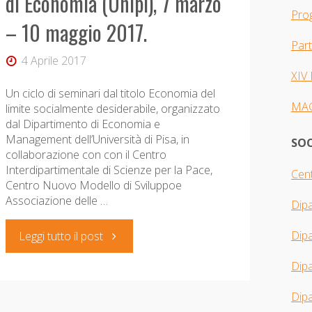
di Economia (Unipi), 7 marzo
Pro
– 10 maggio 2017.
Par
4 Aprile 2017
XIV
Un ciclo di seminari dal titolo Economia del
MA
limite socialmente desiderabile, organizzato
dal Dipartimento di Economia e
Management dell’Università di Pisa, in
SOC
collaborazione con con il Centro
Interdipartimentale di Scienze per la Pace,
Cent
Centro Nuovo Modello di Sviluppoe
Associazione delle …
Dip
Dip
"Ciclo
Leggi tutto il post
Dipa
di
Dipa
seminari: