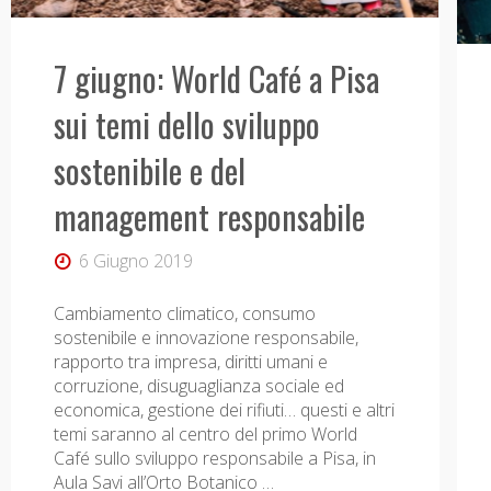
della
7 giugno: World Café a Pisa
Società
sui temi dello sviluppo
Europea
sostenibile e del
di
management responsabile
Economia
6 Giugno 2019
Ecologica
Cambiamento climatico, consumo
(ESEE)"
sostenibile e innovazione responsabile,
rapporto tra impresa, diritti umani e
corruzione, disuguaglianza sociale ed
economica, gestione dei rifiuti… questi e altri
temi saranno al centro del primo World
Café sullo sviluppo responsabile a Pisa, in
Aula Savi all’Orto Botanico …