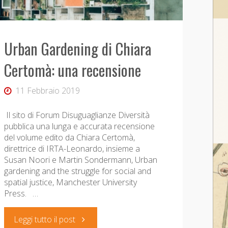
2020"
Urban Gardening di Chiara
Certomà: una recensione
11 Febbraio 2019
Il sito di Forum Disuguaglianze Diversità
pubblica una lunga e accurata recensione
del volume edito da Chiara Certomà,
direttrice di IRTA-Leonardo, insieme a
Susan Noori e Martin Sondermann, Urban
gardening and the struggle for social and
spatial justice, Manchester University
Press. …
"Urban
Leggi tutto il post