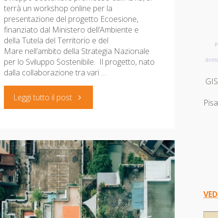
terrà un workshop online per la
presentazione del progetto Ecoesione,
finanziato dal Ministero dell’Ambiente e
della Tutela del Territorio e del
P
Mare nell’ambito della Strategia Nazionale
per lo Sviluppo Sostenibile. Il progetto, nato
diritt
dalla collaborazione tra vari …
GI
"Progetto
Leggi tutto il post
Pis
Ecoesione:
workshop
online
2
VED
ottobre