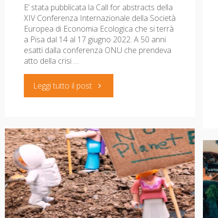
E’ stata pubblicata la Call for abstracts della
XIV Conferenza Internazionale della Società
Europea di Economia Ecologica che si terrà
a Pisa dal 14 al 17 giugno 2022. A 50 anni
esatti dalla conferenza ONU che prendeva
atto della crisi …
"Call
Leggi tutto il post
for
abstracts:
XIV
Conferenza
internazionale