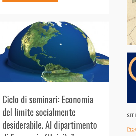
Gardening
di
Chiara
Certomà:
una
recensione"
Ciclo di seminari: Economia
del limite socialmente
SIT
desiderabile. Al dipartimento
Pro