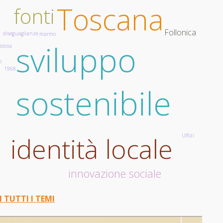
Toscana
fonti
Follonica
diseguaglianze
marmo
sviluppo
istoia
o
1968
S
sostenibile
a
identità locale
Uffizi
innovazione sociale
I TUTTI I TEMI