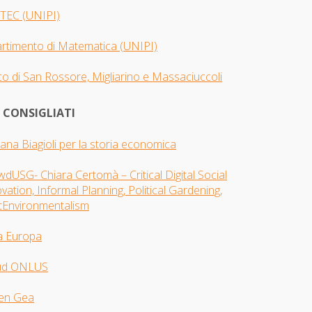
TEC (UNIPI)
artimento di Matematica (UNIPI)
o di San Rossore, Migliarino e Massaciuccoli
I CONSIGLIATI
iana Biagioli per la storia economica
dUSG- Chiara Certomà – Critical Digital Social
vation, Informal Planning, Political Gardening,
tEnvironmentalism
a Europa
ud ONLUS
en Gea