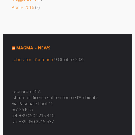
Aprile 2016
(2)
MAGMA – NEWS
Laboratori d’autunno
9 Ottobre 2025
Leonardo-IRTA
Istituto di Ricerca sul Territorio e l’Ambiente
Via Pasquale Paoli 15
56126 Pisa
tel. +39 050 2215 410
fax +39 050 2215 537