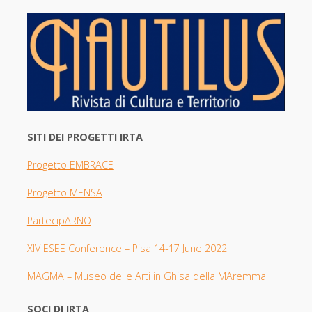
SITI DEI PROGETTI IRTA
Progetto EMBRACE
Progetto MENSA
PartecipARNO
XIV ESEE Con
ference – Pisa 14-17 June 2022
MAGMA –
Museo delle Arti in Ghisa della MAremma
SOCI DI IRTA