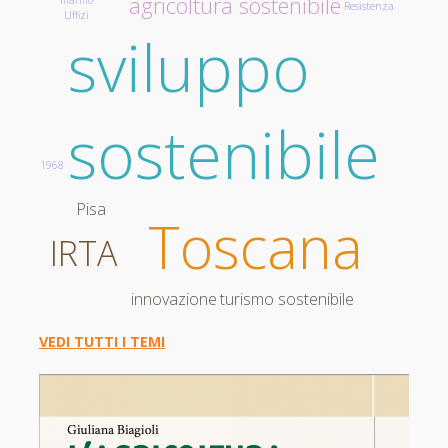
agricoltura sostenibile
marmo
Resistenza
Uffizi
sviluppo
sostenibile
1968
Pisa
Toscana
IRTA
turismo sostenibile
innovazione
VEDI TUTTI I TEMI