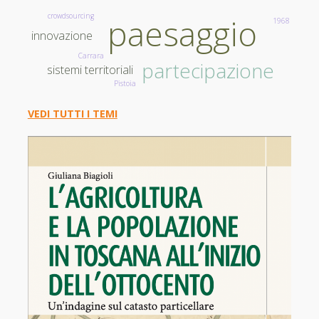
crowdsourcing
paesaggio
1968
innovazione
Carrara
partecipazione
sistemi territoriali
Pistoia
VEDI TUTTI I TEMI