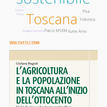
Carrara
Pisa
Toscana
Pistoia
Follonica
Parco MSRM
fiume Arno
Ecological economics
VEDI TUTTI I TEMI