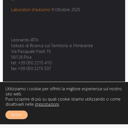
Laboratori d’autunno
9 Ottobre 2025
Leonardo-IRTA
Istituto di Ricerca sul Territorio e l’Ambiente
Via Pasquale Paoli 15
56126 Pisa
tel. +39 050 2215 410
fax +39 050 2215 537
Utilizziamo i cookie per offrirti la migliore esperienza sul nostro
sito web.
Puoi scoprire di più su quali cookie stiamo utilizzando o come
disattivarli nelle
impostazioni
.
Powered by
Fluida
&
WordPress.
Accetta