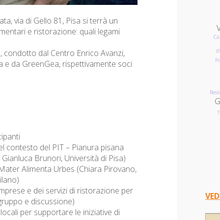
a, via di Gello 81, Pisa si terrà un
entari e ristorazione: quali legami
Ca
di
o, condotto dal Centro Enrico Avanzi,
Pi
Anna e da GreenGea, rispettivamente soci
Resi
G
1
ipanti
 contesto del PIT – Pianura pisana
. Gianluca Brunori, Università di Pisa)
 Mater Alimenta Urbes (Chiara Pirovano,
ilano)
prese e dei servizi di ristorazione per
VED
 gruppo e discussione)
cali per supportare le iniziative di