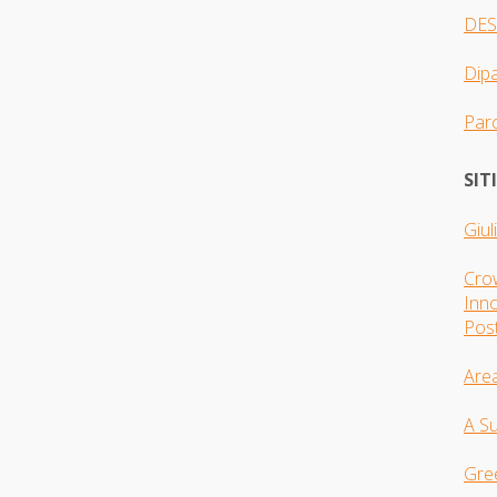
DES
Dip
Parc
SIT
Giul
Crow
Inno
Pos
Are
A S
Gre