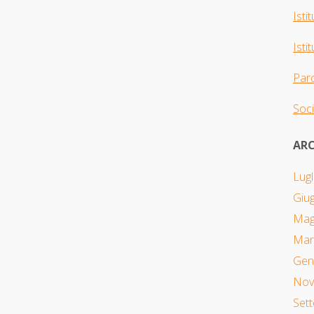
Isti
Isti
Parc
Soci
ARC
Lugl
Giu
Mag
Mar
Gen
Nov
Set