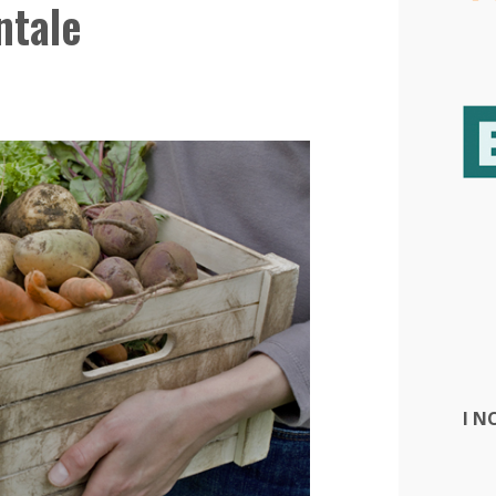
ntale
I N