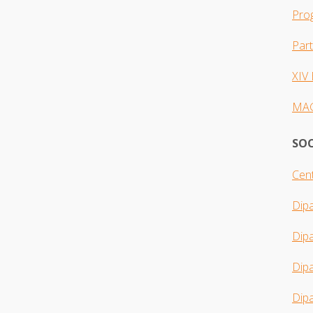
Pro
Par
XIV
MA
SOC
Cent
Dip
Dip
Dipa
Dipa