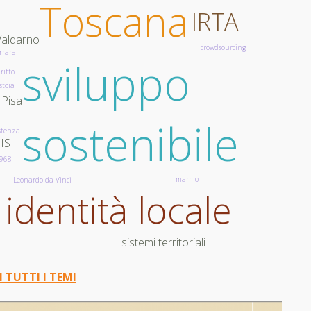
Toscana
IRTA
Valdarno
crowdsourcing
rrara
sviluppo
ritto
stoia
Pisa
sostenibile
stenza
IS
968
marmo
Leonardo da Vinci
identità locale
sistemi territoriali
I TUTTI I TEMI