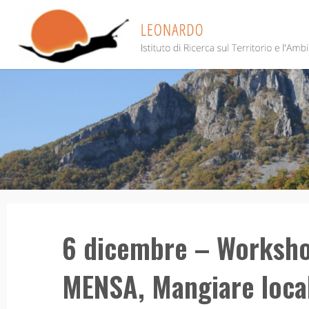
Salta
al
contenuto
6 dicembre – Worksho
MENSA, Mangiare local