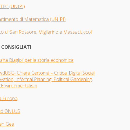
TEC (UNIPI)
artimento di Matematica (UNIPI)
o di San Rossore, Migliarino e Massaciuccoli
I CONSIGLIATI
iana Biagioli per la storia economica
dUSG- Chiara Certomà – Critical Digital Social
vation, Informal Planning, Political Gardening,
tEnvironmentalism
a Europa
ud ONLUS
en Gea