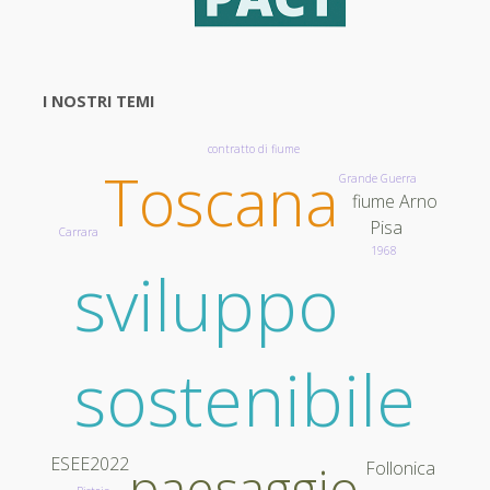
I NOSTRI TEMI
contratto di fiume
Toscana
Grande Guerra
fiume Arno
Pisa
Carrara
1968
sviluppo
sostenibile
ESEE2022
paesaggio
Follonica