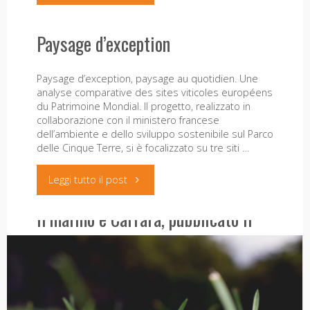
Vitour
IRTA
Paysage d’exception
Landscape"
entra
Paysage d’exception, paysage au quotidien. Une
nel
analyse comparative des sites viticoles européens
du Patrimoine Mondial. Il progetto, realizzato in
progetto
collaborazione con il ministero francese
dell’ambiente e dello sviluppo sostenibile sul Parco
CAMBIO-
delle Cinque Terre, si è focalizzato su tre siti …
VIA
"Paysage
Leggi tutto il post
sulla
d’exception"
Il marmo e Carrara, pubblicato il
transumanza"
volume
20 Luglio 2020
È uscito presso Franco Angeli il volume La