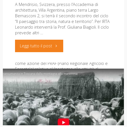
9
A Mendrisio, Svizzera, presso l’Accademia di
Paesaggio
architettura, Villa Argentina, piano terra Largo
novembre
Bernasconi 2, si terrà il secondo incontro del ciclo
Pisa e Maremma. Agricoltura,
“Emilio
“Il paesaggio tra storia, natura e territorio”. Per IRTA
2019"
Leonardo interverrà la Prof. Giuliana Biagioli. Il ciclo
agriturismo e turismo rurale nelle
Sereni”,
prevede altri …
aree interne
24-
"Paesaggio
Leggi tutto il post
28
Un convegno finanziato dalla Regione Toscana
e
come azione del PRAF (Piano Regionale Agricolo e
agosto
Forestale) relativa al “sostegno alle attività di
territorio
valorizzazione delle produzioni agricole, dei
prodotti agroalimentari di qualità del patrimonio
2021"
tra
agricolo-forestale, delle aree interne, delle zone
rurali e …
materialità
"Pisa
Leggi tutto il post
e
e
memoria