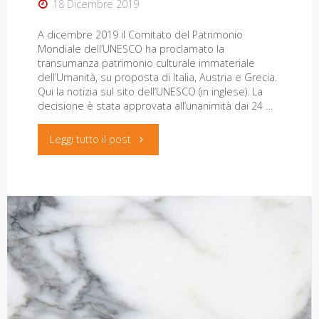
Cambio-
18 Dicembre 2019
Via
A dicembre 2019 il Comitato del Patrimonio
Mondiale dell’UNESCO ha proclamato la
transumanza patrimonio culturale immateriale
a
dell’Umanità, su proposta di Italia, Austria e Grecia.
Qui la notizia sul sito dell’UNESCO (in inglese). La
Sillico
decisione è stata approvata all’unanimità dai 24 …
(LU):
"La
Leggi tutto il post
La
transumanza
transumanza
dichiarata
Nautilus rivista, n. 5
in
patrimonio
8 Dicembre 2021
Toscana
dell’Umanità
È online il n. 5 della rivista Nautilus, dedicato ai
parchi, con interventi tra gli altri di Zucconi, Biagioli,
tra
dall’UNESCO"
Cannata, Somaschini, Paglialunga, Marotti, Casini,
Guiati, Bracci, Canessa, Pecchia. […] il n. 5 di
passato