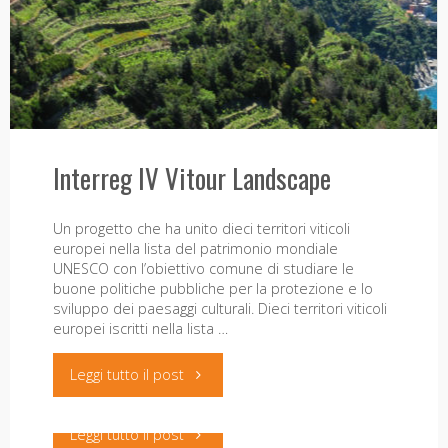
Reti
Ecologiche
nel
Mediterraneo"
Leonardo-IRTA entra nel progetto
Interreg IV Vitour Landscape
CAMBIO-VIA sulla transumanza
Un progetto che ha unito dieci territori viticoli
18 Gennaio 2021
europei nella lista del patrimonio mondiale
UNESCO con l’obiettivo comune di studiare le
buone politiche pubbliche per la protezione e lo
Forte della sua esperienza nel campo degli studi
sviluppo dei paesaggi culturali. Dieci territori viticoli
sulla transumanza, Leonardo-IRTA si è aggiudicato il
europei iscritti nella lista …
bando della Regione Toscana per l’affidamento del
servizio di inquadramento storico degli itinerari
della transumanza, l’indagine toponomastica e la
"Interreg
Leggi tutto il post
ricerca socio antropologica sulla civiltà della …
IV
"Leonardo-
Leggi tutto il post