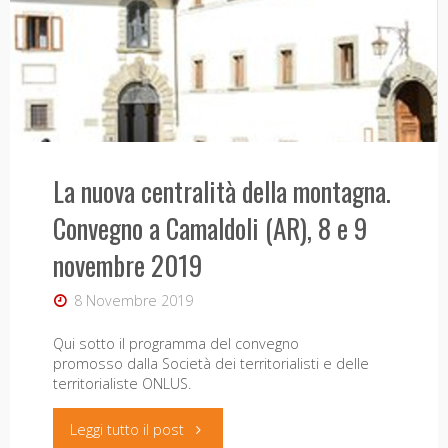
2021
il
2 Dicembre 2021
PABE
Il simposio europeo “Cultural Landscape of the
di
Vine” celebra i vent’anni dell’iscrizione del sito Alto
Douro Vinareiro nella lista del Patrimonio Mondiale
dell’Umanità da parte dell’ UNESCO. Dal 9 all 11
Carrara"
La nuova centralità della montagna.
dicembre sono in programma numerosi interventi
di studiosi di …
Convegno a Camaldoli (AR), 8 e 9
"Cultural
Leggi tutto il post
novembre 2019
Landscapes
8 Novembre 2019
of
Qui sotto il programma del convegno
promosso dalla Società dei territorialisti e delle
the
territorialiste ONLUS.
Vine:
"La
Leggi tutto il post