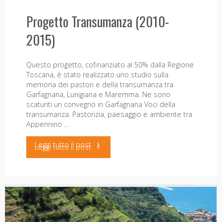
Maremma.
sociale.
Progetto Transumanza (2010-
COREM – Cooperazione delle Reti
Agricoltura,
Mendrisio,
2015)
Ecologiche nel Mediterraneo
agriturismo
14
Questo progetto, cofinanziato al 50% dalla Regione
e
giugno"
Il progetto ha fatto parte di un programma di
Toscana, è stato realizzato uno studio sulla
cooperazione transfrontaliera “Marittimo” Italia-
memoria dei pastori e della transumanza tra
turismo
Francia 2007-2013. In questo progetto uno dei punti
Garfagnana, Lunigiana e Maremma. Ne sono
più importanti è stata la proposta di studio di
scaturiti un convegno in Garfagnana Voci della
rurale
rifondazione del Marchio di Qualità ambientale del
transumanza. Pastorizia, paesaggio e ambiente tra
Parco Nazionale delle Cinque Terre, oltre …
Appennino …
nelle
"COREM
Leggi tutto il post
"Progetto
Leggi tutto il post
aree
–
Transumanza
interne"
Cooperazione
(2010-
delle
2015)"