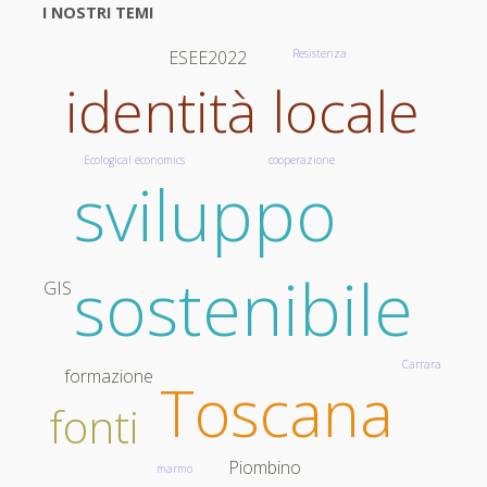
I NOSTRI TEMI
ESEE2022
Resistenza
identità locale
Ecological economics
cooperazione
sviluppo
sostenibile
GIS
Carrara
formazione
Toscana
fonti
Piombino
marmo