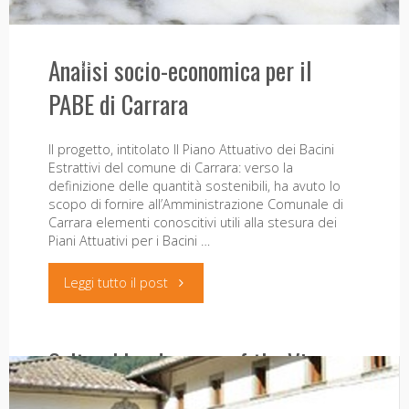
Nautilus propone articoli di vario genere, che
incrociano il …
e
Analisi socio-economica per il
"Nautilus
Leggi tutto il post
presente,
PABE di Carrara
rivista,
30
n.
luglio"
Il progetto, intitolato Il Piano Attuativo dei Bacini
Estrattivi del comune di Carrara: verso la
5"
definizione delle quantità sostenibili, ha avuto lo
scopo di fornire all’Amministrazione Comunale di
Carrara elementi conoscitivi utili alla stesura dei
Piani Attuativi per i Bacini …
"Analisi
Leggi tutto il post
socio-
Cultural Landscapes of the Vine: un
economica
simposio europeo, 9-11 dicembre
per