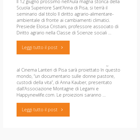
Il 12 giugno prossimo nell’Aula magna storica della
Scuola Superiore Sant’Anna di Pisa, si terrà il
seminario dal titolo Il diritto agrario-alimentare-
ambientale di fronte ai cambiamenti climatici.
Il 7 gennaio "In questo mondo" di
Presiede Eloisa Cristiani, professore associato di
Diritto agrario nella Classe di Scienze sociali …
Anna Kauber al cinema Lanteri
"Diritto
Leggi tutto il post
21 Dicembre 2019
agrario-
IRTA-Leonardo è lieta di annunciare che il 7 gennaio
al Cinema Lanteri di Pisa sarà proiettato In questo
alimentare-
mondo, “un documentario sulle donne pastore,
custodi della vita”, di Anna Kauber, presentato
ambientale
dall’Associazione Montagne di Legami e
Happynewlife.com. Le proiezioni saranno …
e
"Il
Leggi tutto il post
cambiamenti
7
climatici.
gennaio