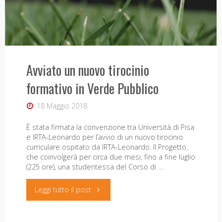
“sostenibilità” socio-economica di una risorsa non
rinnovabile, a cura di David Burgalassi e Tommaso
Luzzati, con prefazione di Giuliana Biagioli e
contributi di Andrea Apicella, David Burgalassi,
Tommaso Luzzati, Tiziana Nadalutti e …
"Il
Leggi tutto il post
Avviato un nuovo tirocinio
formativo in Verde Pubblico
marmo
18 Maggio 2018
e
È stata firmata la convenzione tra Università di Pisa
Carrara,
e IRTA-Leonardo per l’avvio di un nuovo tirocinio
curriculare ospitato da IRTA-Leonardo. Il Progetto,
pubblicato
che coinvolgerà per circa due mesi, fino a fine luglio
(225 ore), una studentessa del Corso di …
il
"Avviato
Leggi tutto il post
volume"
un