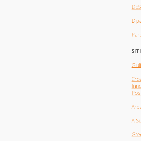
DES
Dip
Parc
SIT
Giul
Crow
Inno
Pos
Are
A S
Gre