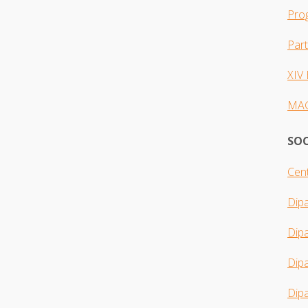
Pro
Par
XIV
MA
SOC
Cent
Dip
Dip
Dipa
Dipa