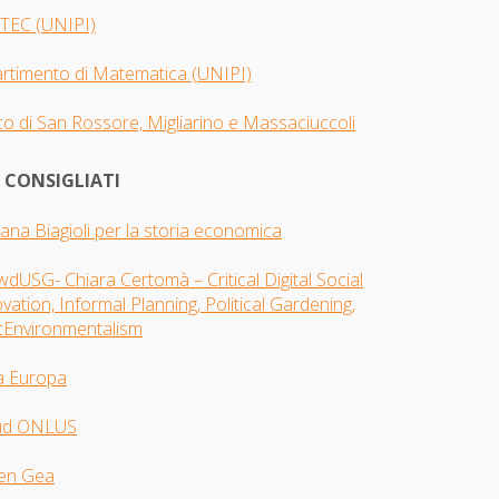
TEC (UNIPI)
artimento di Matematica (UNIPI)
o di San Rossore, Migliarino e Massaciuccoli
I CONSIGLIATI
iana Biagioli per la storia economica
dUSG- Chiara Certomà – Critical Digital Social
vation, Informal Planning, Political Gardening,
tEnvironmentalism
a Europa
ud ONLUS
en Gea