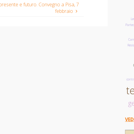
 presente e futuro. Convegno a Pisa, 7
febbraio
Le
Parte
Car
Resi
contr
t
ge
VED