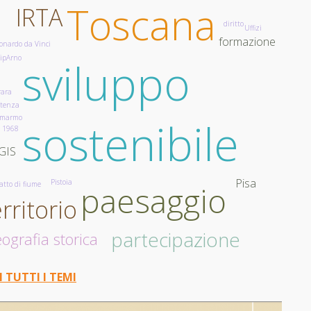
Toscana
IRTA
diritto
Uffizi
formazione
onardo da Vinci
cipArno
sviluppo
rara
stenza
marmo
sostenibile
1968
GIS
Pisa
Pistoia
paesaggio
atto di fiume
erritorio
partecipazione
ografia storica
I TUTTI I TEMI