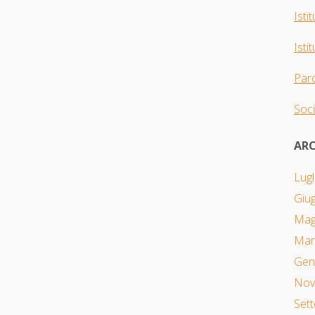
Isti
Isti
Parc
Soci
ARC
Lugl
Giu
Mag
Mar
Gen
Nov
Set