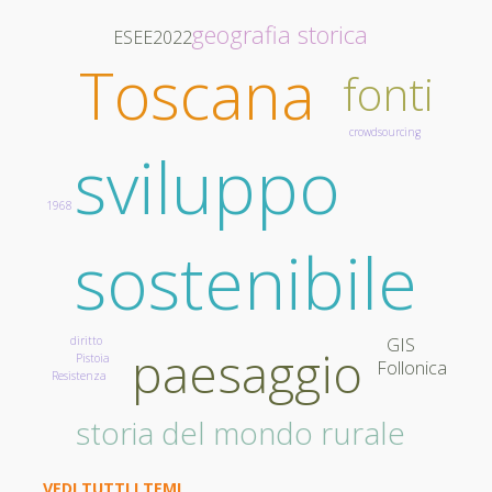
geografia storica
ESEE2022
Toscana
fonti
crowdsourcing
sviluppo
1968
sostenibile
diritto
GIS
paesaggio
Pistoia
Follonica
Resistenza
storia del mondo rurale
VEDI TUTTI I TEMI