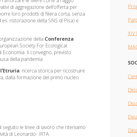
rafforzare le filiere corte a raggio
Pro
ativi di aggregazione dell’offerta per
orre loro prodotti di filiera corta, senza
Par
d es. ristorazione della SNS di Pisa) e
XIV
’organizzazione della
Conferenza
uropean Society For Ecological
MA
i Economia. Il convegno, previsto
causa della pandemia.
SOC
’Etruria
: ricerca storica per ricostruire
Cent
va, dalla formazione del primo nucleo
Dip
Dip
Dipa
seguito le linee di lavoro che riteniamo
Dipa
ività di Leonardo- IRTA.