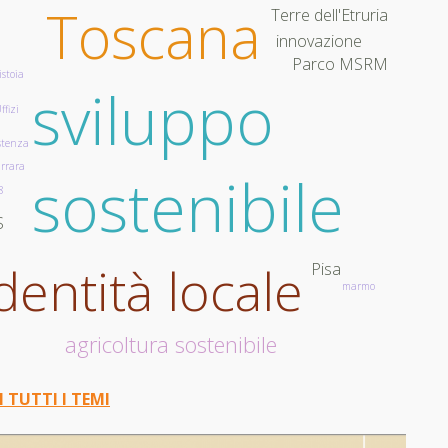
Toscana
Terre dell'Etruria
innovazione
Parco MSRM
istoia
sviluppo
ffizi
o
stenza
rrara
sostenibile
8
S
dentità locale
Pisa
marmo
agricoltura sostenibile
I TUTTI I TEMI