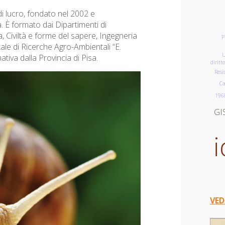
di lucro, fondato nel 2002 e
 È formato dai Dipartimenti di
Civiltà e forme del sapere, Ingegneria
P
le di Ricerche Agro-Ambientali “E.
U
iva dalla Provincia di Pisa.
diritt
Resi
Ca
196
GI
i
VED