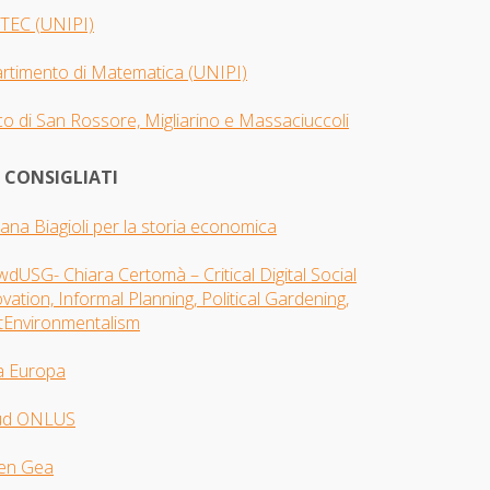
TEC (UNIPI)
artimento di Matematica (UNIPI)
o di San Rossore, Migliarino e Massaciuccoli
I CONSIGLIATI
iana Biagioli per la storia economica
dUSG- Chiara Certomà – Critical Digital Social
vation, Informal Planning, Political Gardening,
tEnvironmentalism
a Europa
ud ONLUS
en Gea