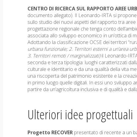
CENTRO DI RICERCA SUL RAPPORTO AREE UR
documento allegato). Il Leonardo-IRTA si propone c
sullo studio dei nuovi aspetti del rapporto tra aree 
progettazione regionale che tenga conto dell’ambien
associata allo sviluppo economico in un’ottica di mag
Adottando la classificazione OCSE dei territori “rural
urbana funzionale; 2. Territori esterni a un’area u
3. Territori remoti / marginalizzati)
il Leonardo-IRTA
seconda e terza tipologia: luoghi caratterizzati da
culturale e identitario e da una qualità della vita m
una riscoperta del patrimonio esistente e la creazio
in primo luogo quelle digitali. In essi uno sviluppo 
partire da un’agricoltura inclusiva e di qualità e dal
Ulteriori idee progettuali
Progetto RECOVER
presentato di recente a un 