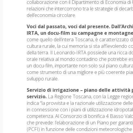
collaborazione con il Dipartimento di Economia di U
relazioni che intercorrono tra le strategie di decar
dell’economia circolare.
Voci dal passato, voci dal presente. Dall’Ar
IRTA, un docu-film su campagne e montagn
come quello dell’intera Toscana, è caratterizzato da
cultura rurale, la cui memoria si sta affievolendo c
della terra. Il Leonardo-IRTA possiede una ricca d
orale relativa al mondo contadino che potrebbe ess
un docu-film, importante non solo sul piano cultural
come strumento di una migliore e più coerente piani
sviluppo rurale.
Servizio di irrigazione – piano delle attività 
servizio.
La Regione Toscana, con la Legge regiona
indica “la provvista e la razionale utilizzazione delle
in connessione con i piani di utilizzazione idropotabi
competenza. Al Consorzio di bonifica 4 Basso Va
che prevede: l’elaborazione di un Piano per garanti
(PCFI) in funzione delle condizioni meteorologiche e 