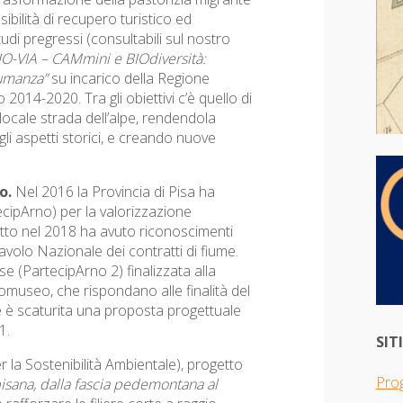
ibilità di recupero turistico ed
di pregressi (consultabili sul nostro
O-VIA – CAMmini e BIOdiversità:
nsumanza”
su incarico della Regione
 2014-2020. Tra gli obiettivi c’è quello di
locale strada dell’alpe, rendendola
gli aspetti storici, e creando nuove
io.
Nel 2016 la Provincia di Pisa ha
cipArno) per la valorizzazione
getto nel 2018 ha avuto riconoscimenti
avolo Nazionale dei contratti di fiume.
e (PartecipArno 2) finalizzata alla
Ecomuseo, che rispondano alle finalità del
Ne è scaturita una proposta progettuale
1.
SIT
 la Sostenibilità Ambientale), progetto
Pro
pisana, dalla fascia pedemontana al