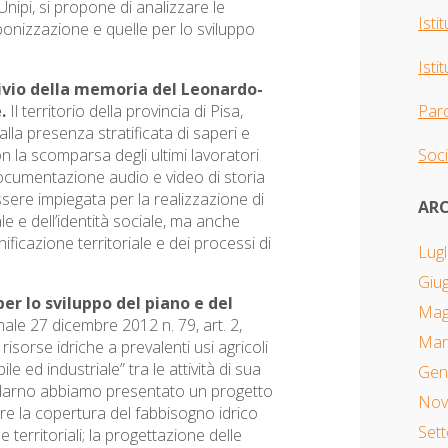
nipi, si propone di analizzare le
Isti
bonizzazione e quelle per lo sviluppo
Isti
chivio della memoria del Leonardo-
e.
Il territorio della provincia di Pisa,
Parc
lla presenza stratificata di saperi e
on la scomparsa degli ultimi lavoratori
Soci
ocumentazione audio e video di storia
ere impiegata per la realizzazione di
ARC
e e dell’identità sociale, ma anche
ficazione territoriale e dei processi di
Lugl
Giu
per lo sviluppo del piano e del
Mag
le 27 dicembre 2012 n. 79, art. 2,
Mar
 risorse idriche a prevalenti usi agricoli
le ed industriale” tra le attività di sua
Gen
ldarno abbiamo presentato un progetto
Nov
re la copertura del fabbisogno idrico
Set
territoriali; la progettazione delle