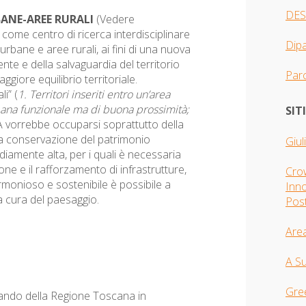
DES
BANE-AREE RURALI
(Vedere
ome centro di ricerca interdisciplinare
Dip
urbane e aree rurali, ai fini di una nuova
te e della salvaguardia del territorio
Parc
giore equilibrio territoriale.
i” (
1. Territori inseriti entro un’area
rbana funzionale ma di buona prossimità;
SIT
 vorrebbe occuparsi soprattutto della
lla conservazione del patrimonio
Giul
ediamente alta, per i quali è necessaria
ne e il rafforzamento di infrastrutture,
Crow
armonioso e sostenibile è possibile a
Inno
la cura del paesaggio.
Pos
Are
A S
Gre
bando della Regione Toscana in