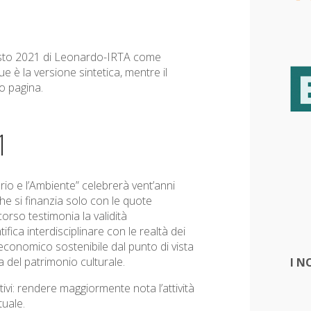
festo 2021 di Leonardo-IRTA come
e è la versione sintetica, mentre il
o pagina.
1
orio e l’Ambiente” celebrerà vent’anni
he si finanzia solo con le quote
corso testimonia la validità
ntifica interdisciplinare con le realtà dei
o economico sostenibile dal punto di vista
a del patrimonio culturale.
I N
tivi: rendere maggiormente nota l’attività
tuale.