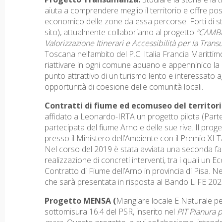
aiuta a comprendere meglio il territorio e offre poss
economico delle zone da essa percorse. Forti di stu
sito), attualmente collaboriamo al progetto
“CAMBI
Valorizzazione Itinerari e Accessibilità per la Tra
Toscana nell’ambito del P.C. Italia Francia Marittimo
riattivare in ogni comune apuano e appenninico la 
punto attrattivo di un turismo lento e interessato a
opportunità di coesione delle comunità locali.
Contratti di fiume ed ecomuseo del territor
affidato a Leonardo-IRTA un progetto pilota (Parte
partecipata del fiume Arno e delle sue rive. Il pro
presso il Ministero dell’Ambiente con il Premio XI T
Nel corso del 2019 è stata avviata una seconda fas
realizzazione di concreti interventi, tra i quali un 
Contratto di Fiume dell’Arno in provincia di Pisa. 
che sarà presentata in risposta al Bando LIFE 202
Progetto MENSA (
Mangiare locale E Naturale per
sottomisura 16.4 del PSR, inserito nel
PIT Pianura 