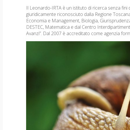
Il Leonardo-IRTA è un istituto di ricerca senza fini 
giuridicamente riconosciuto dalla Regione Toscana.
Economia e Management, Biologia, Giurisprudenza, 
DESTEC, Matematica e dal Centro Interdipartimenta
Avanzi”. Dal 2007 è accreditato come agenzia format