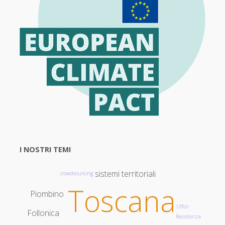
I NOSTRI TEMI
sistemi territoriali
crowdsourcing
Toscana
Piombino
Uffizi
Follonica
Resistenza