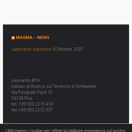
MAGMA – NEWS
Laboratori d’autunno
9 Ottobre 2025
Leonardo-IRTA
Istituto di Ricerca sul Territorio e l’Ambiente
Via Pasquale Paoli 15
56126 Pisa
tel. +39 050 2215 410
fax +39 050 2215 537
Utilizziamo i cookie per offrirti la migliore esperienza sul nostro