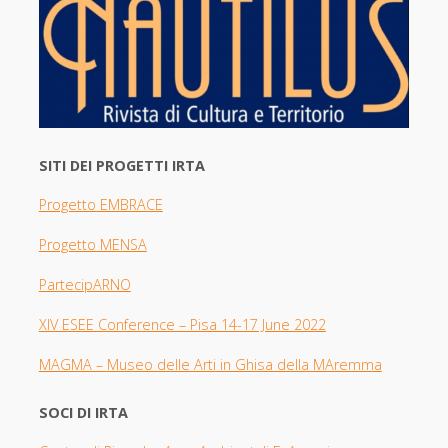
SITI DEI PROGETTI IRTA
Progetto EMBRACE
Progetto MENSA
PartecipARNO
XIV ESEE Con
ference – Pisa 14-17 June 2022
MAGMA –
Museo delle Arti in Ghisa della MAremma
SOCI DI IRTA