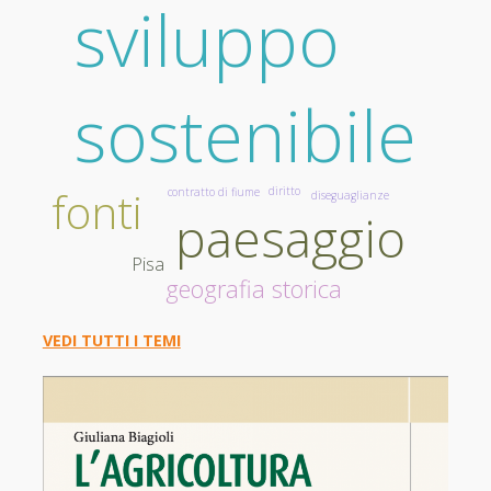
sviluppo
sostenibile
fonti
diritto
contratto di fiume
diseguaglianze
paesaggio
Pisa
geografia storica
VEDI TUTTI I TEMI